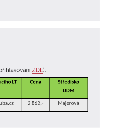
přihlašování
ZDE
).
cího LT
Cena
Středisko
DDM
uba.cz
2 862,-
Majerová