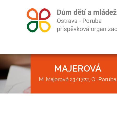
MAJEROVÁ
M. Majerové 23/1722, O.-Poruba
Akce
Kroužky