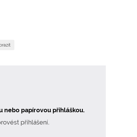
O středisku
Pedagogičtí pracovníci
u nebo papírovou přihláškou.
rovést přihlášení.