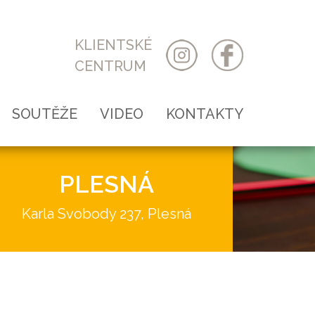
KLIENTSKÉ
CENTRUM
SOUTĚŽE
VIDEO
KONTAKTY
Předmětové MŠMT
PLESNÁ
Vyhlašované DDM
Karla Svobody 237, Plesná
Akce
Kroužky