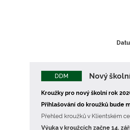
O středisku
Pedagogičtí pracovníci
Dat
Nový školn
DDM
Kroužky pro nový školní rok 20
Přihlašování do kroužků bude m
Přehled kroužků v Klientském cen
Výuka v kroužcích začne 14. zá