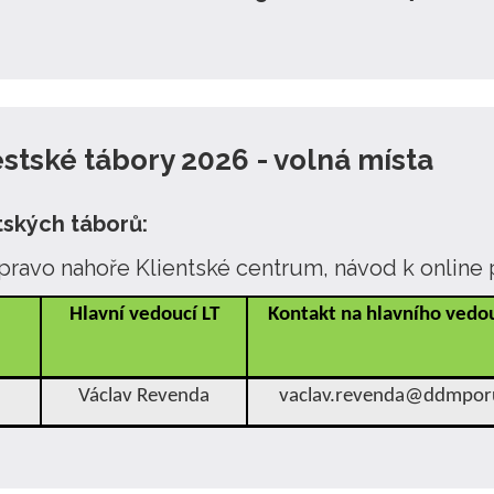
stské tábory 2026 - volná místa
tských táborů:
vpravo nahoře Klientské centrum, návod k online 
Hlavní vedoucí LT
Kontakt na hlavního vedou
Václav Revenda
vaclav.revenda@ddmpor