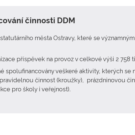
cování činnosti DDM
statutárního města Ostravy, které se významným 
zace příspěvek na provoz v celkové výši 2 758 ti
né spolufinancovány veškeré aktivity, kterých s
 pravidelnou činnost (kroužky), prázdninovou či
akce pro školy i veřejnost).