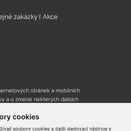
ejné zakázky
Akce
nternetových stránek a mobilních
vy a o změně některých dalších
nek a mobilních aplikací).
ory cookies
vají soubory cookies a další sledovací nástroje s