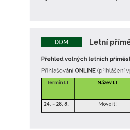
Letní přímě
DDM
Přehled volných letních příměs
Přihlašování
ONLINE
(přihlášení 
Termín LT
Název LT
24. – 28. 8.
Move it!