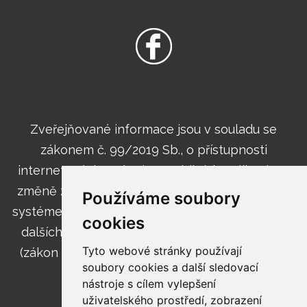
Zveřejňované informace jsou v souladu se
zákonem č. 99/2019 Sb., o přístupnosti
internetových stránek a mobilních aplikací a o
změně zákona č. 365/2000 Sb., o informačních
Používáme soubory
systémech veřejné správy a o změně některých
cookies
dalších zákonů, ve znění pozdějších předpisů
Tyto webové stránky používají
(zákon o přístupnosti internetových stránek a
soubory cookies a další sledovací
mobilních aplikací).
nástroje s cílem vylepšení
uživatelského prostředí, zobrazení