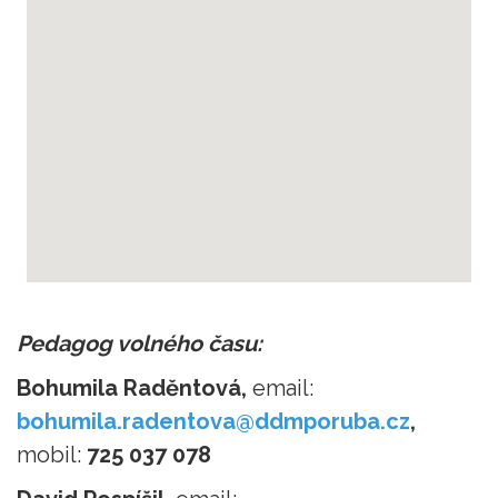
youtube to mp3
Pedagog volného času:
Bohumila Raděntová,
email:
bohumila.radentova@ddmporuba.cz
,
mobil:
725 037 078