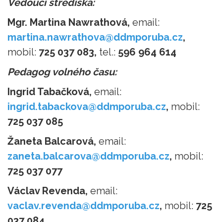
Vedoucí střediska:
Mgr. Martina Nawrathová,
email:
martina.nawrathova@ddmporuba.cz
,
mobil:
725 037 083,
tel.:
596 964 614
Pedagog volného času:
Ingrid Tabačková,
email:
ingrid.tabackova@ddmporuba.cz
,
mobil:
725 037 085
Žaneta Balcarová,
email:
zaneta.balcarova@ddmporuba.cz
,
mobil:
725 037 077
Václav Revenda,
email:
vaclav.revenda@ddmporuba.cz
,
mobil:
725
037 084