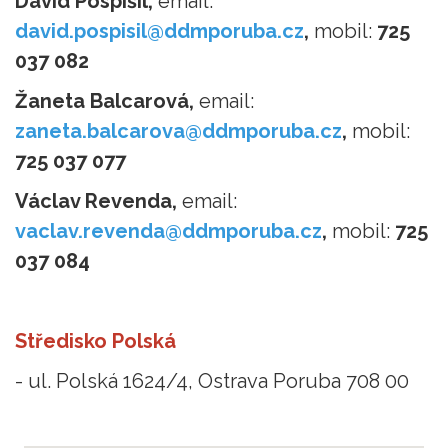
David Pospíšil,
email:
david.pospisil@ddmporuba.cz
,
mobil:
725
037 082
Žaneta Balcarová,
email:
zaneta.balcarova@ddmporuba.cz
,
mobil:
725 037 077
Václav Revenda,
email:
vaclav.revenda@ddmporuba.cz
,
mobil:
725
037 084
Středisko Polská
- ul. Polská 1624/4, Ostrava Poruba 708 00