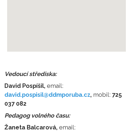
youtube to mp3
Vedoucí střediska:
David Pospíšil,
email:
david.pospisil@ddmporuba.cz
,
mobil:
725
037 082
Pedagog volného času:
Žaneta Balcarová,
email: