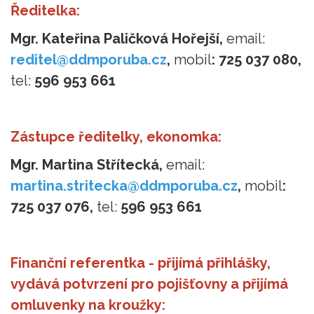
Ředitelka:
Mgr. Kateřina Paličková Hořejší,
email:
reditel@ddmporuba.cz
,
mobil
: 725 037 080,
tel:
596 953 661
Zástupce ředitelky, ekonomka:
Mgr. Martina Střítecká,
email:
martina.stritecka@ddmporuba.cz
,
mobil
:
725 037 076,
tel:
596 953 661
Finanční referentka - přijímá přihlášky,
vydává potvrzení pro pojišťovny a přijímá
omluvenky na kroužky: