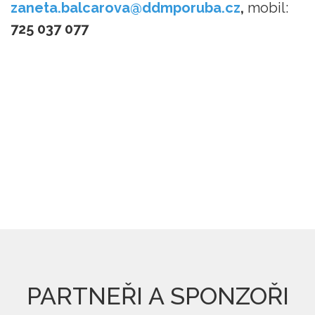
zaneta.balcarova@ddmporuba.cz
,
mobil:
725 037 077
PARTNEŘI A SPONZOŘI