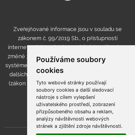
Zveřejňované informace jsou v souladu se
zákonem č. 99/2019 Sb., o přístupnosti
internetových stránek a mobilních aplikací a o
změně zákona č. 365/2000 Sb., o informačních
Používáme soubory
systémech veřejné správy a o změně některých
cookies
dalších zákonů, ve znění pozdějších předpisů
Tyto webové stránky používají
(zákon o přístupnosti internetových stránek a
soubory cookies a další sledovací
mobilních aplikací).
nástroje s cílem vylepšení
uživatelského prostředí, zobrazení
přizpůsobeného obsahu a reklam,
analýzy návštěvnosti webových
stránek a zjištění zdroje návštěvnosti.