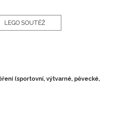
O středisku
Pedagogičtí pracovníci
LEGO SOUTĚŽ
ení (sportovní, výtvarné, pěvecké,