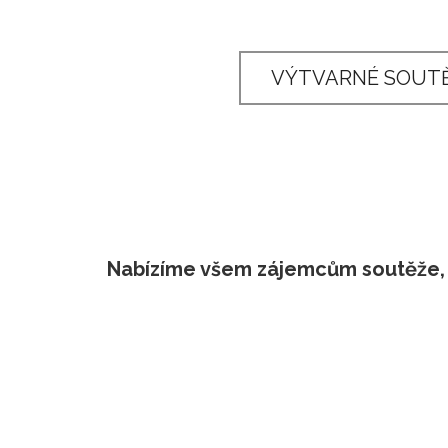
O středisku
Pedagogičtí pracovníci
VÝTVARNÉ SOUT
Nabízíme všem zájemcům soutěže, k