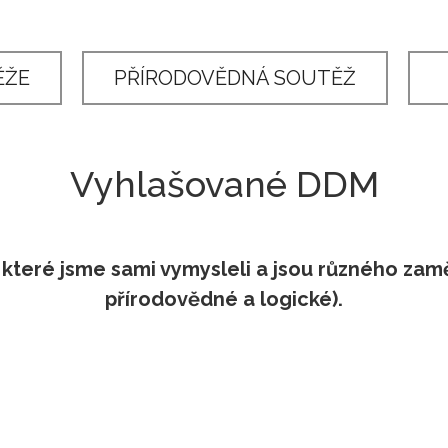
O středisku
Pedagogičtí pracovníci
ĚŽE
PŘÍRODOVĚDNÁ SOUTĚŽ
Vyhlašované DDM
teré jsme sami vymysleli a jsou různého zaměř
přírodovědné a logické).