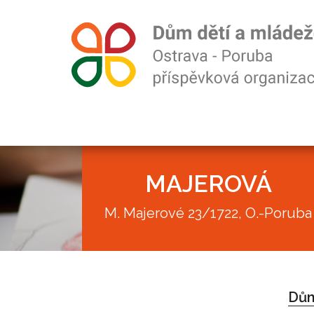
MAJEROVÁ
M. Majerové 23/1722, O.-Poruba
Akce
Dům
Kroužky